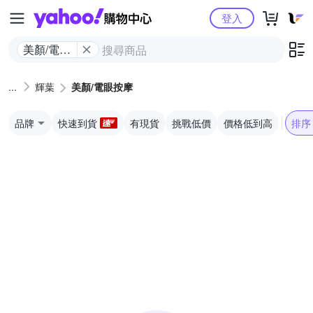
Yahoo購物中心
登入
美顏/電眼
按摩
輝葉
美顏/電眼按摩
品牌
快速到貨
有現貨
挑戰低價
價格低到高
排序