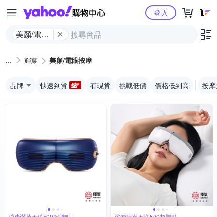
Yahoo購物中心
登入
美顏/電眼
按摩
輝葉
美顏/電眼按摩
品牌
快速到貨
有現貨
挑戰低價
價格低到高
按摩
消費滿萬★送500超贈點
消費滿萬★送500超贈點