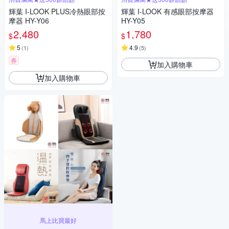
輝葉 I-LOOK PLUS冷熱眼部按
輝葉 I-LOOK 有感眼部按摩器
摩器 HY-Y06
HY-Y05
2,480
1,780
$
$
5
4.9
(
1
)
(
5
)
券
加入購物車
加入購物車
馬上比買最好