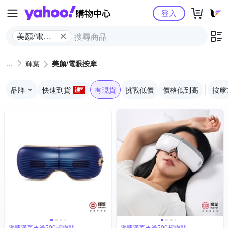
Yahoo購物中心
登入
美顏/電眼
按摩
輝葉
美顏/電眼按摩
品牌
快速到貨
有現貨
挑戰低價
價格低到高
按摩
消費滿萬★送500超贈點
消費滿萬★送500超贈點