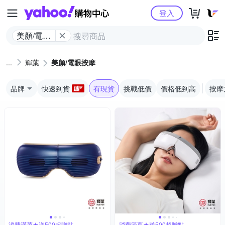
Yahoo購物中心
登入
美顏/電眼
按摩
輝葉
美顏/電眼按摩
品牌
快速到貨
有現貨
挑戰低價
價格低到高
按摩
消費滿萬★送500超贈點
消費滿萬★送500超贈點