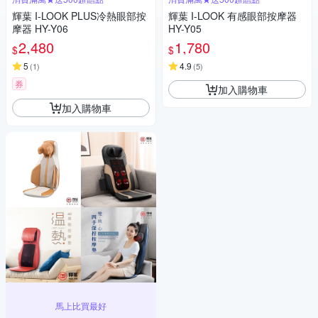
輝葉 I-LOOK PLUS冷熱眼部按
輝葉 I-LOOK 有感眼部按摩器
摩器 HY-Y06
HY-Y05
2,480
1,780
$
$
5
4.9
(
1
)
(
5
)
券
加入購物車
加入購物車
馬上比買最好