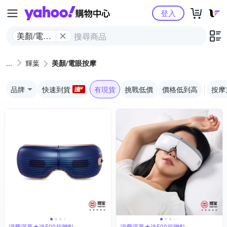
Yahoo購物中心
登入
美顏/電眼
按摩
輝葉
美顏/電眼按摩
品牌
快速到貨
有現貨
挑戰低價
價格低到高
按摩
消費滿萬★送500超贈點
消費滿萬★送500超贈點