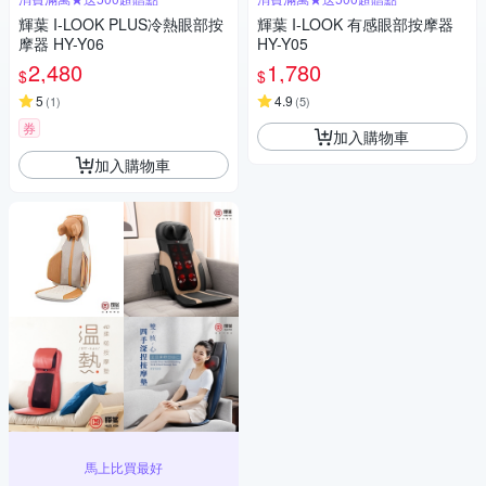
輝葉 I-LOOK PLUS冷熱眼部按
輝葉 I-LOOK 有感眼部按摩器
摩器 HY-Y06
HY-Y05
2,480
1,780
$
$
5
4.9
(
1
)
(
5
)
券
加入購物車
加入購物車
馬上比買最好