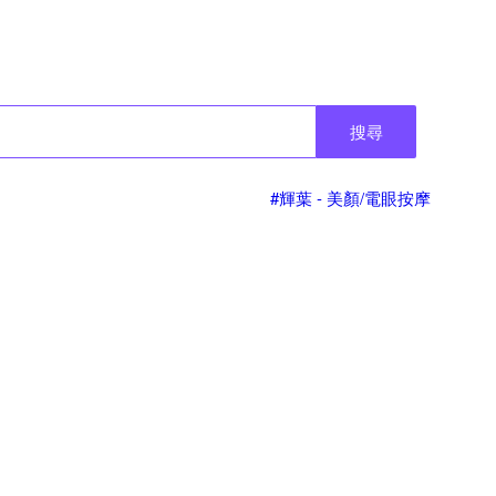
搜尋
#輝葉 - 美顏/電眼按摩