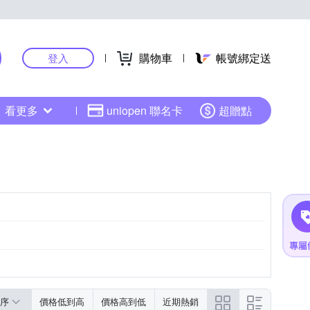
購物車
帳號綁定送
登入
看更多
uniopen 聯名卡
超贈點
序
價格低到高
價格高到低
近期熱銷