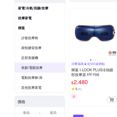
家電/冷氣/視聽/按摩
按摩家電
輝葉
沙發按摩椅
肩頸腰背按摩
足部美腿機
消費滿萬★送500超贈點
美顏/電眼按摩
輝葉 I-LOOK PLUS冷熱眼
部按摩器 HY-Y06
電動按摩棒/床
2,480
$
其他按摩家電
5
(
1
)
券
價格
-