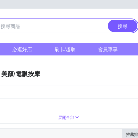
搜尋
必逛好店
刷卡/超取
會員專享
美顏/電眼按摩
展開全部
推薦排