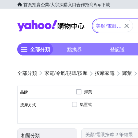
首頁
拍賣
企業/大宗採購入口
合作招商
App下載
Yahoo購物中心
美顏/電眼按
摩
全部分類
點換券
登記送
家電/冷氣/視聽/按摩
按摩家電
輝葉
輝葉
品牌
氣壓式
按摩方式
品牌名稱
眼部
溫熱功能
無
充電式
眼部按摩機
音樂播放
臉部按摩機
按摩部位
特殊功能
遙控器
電源類型
顏色
類型
美顏/電眼按摩 2 筆結果
相關分類