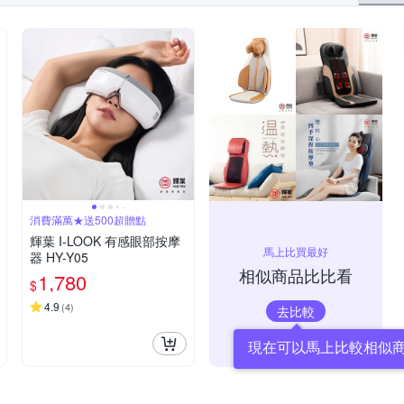
消費滿萬★送500超贈點
輝葉 I-LOOK 有感眼部按摩
馬上比買最好
器 HY-Y05
相似商品比比看
1,780
$
4.9
(
4
)
去比較
現在可以馬上比較相似