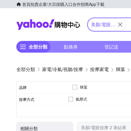
首頁
拍賣
企業/大宗採購入口
合作招商
App下載
Yahoo購物中心
美顏/電眼按
摩
全部分類
點換券
登記送
家電/冷氣/視聽/按摩
按摩家電
輝葉
輝葉
品牌
氣壓式
按摩方式
品牌名稱
眼部
溫熱功能
無
充電式
眼部按摩機
音樂播放
臉部按摩機
按摩部位
特殊功能
遙控器
電源類型
顏色
類型
美顏/電眼按摩 2 筆結果
相關分類