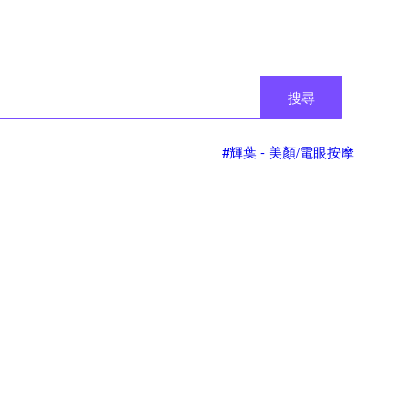
搜尋
#輝葉 - 美顏/電眼按摩