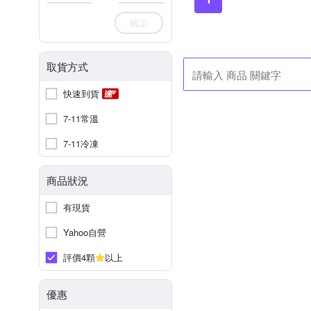
確定
取貨方式
快速到貨
7-11常溫
7-11冷凍
商品狀況
有現貨
Yahoo自營
評價4顆
以上
優惠