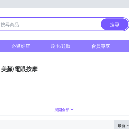
搜尋
必逛好店
刷卡/超取
會員專享
美顏/電眼按摩
展開全部
最新上