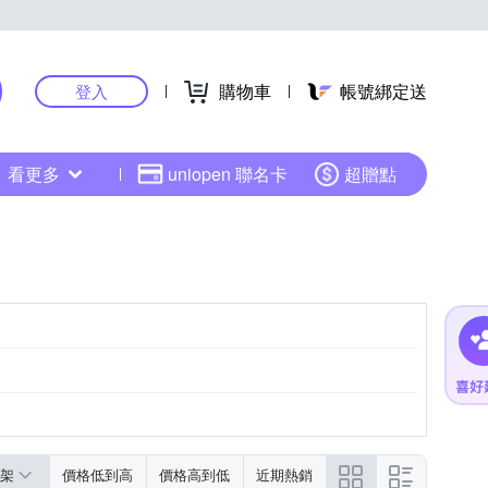
購物車
帳號綁定送
登入
看更多
uniopen 聯名卡
超贈點
架
價格低到高
價格高到低
近期熱銷