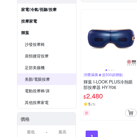
家電/冷氣/視聽/按摩
按摩家電
輝葉
沙發按摩椅
肩頸腰背按摩
足部美腿機
消費滿萬★送500超贈點
美顏/電眼按摩
輝葉 I-LOOK PLUS冷熱眼
部按摩器 HY-Y06
電動按摩棒/床
2,480
$
其他按摩家電
5
(
1
)
券
價格
-
1