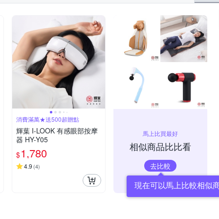
消費滿萬★送500超贈點
輝葉 I-LOOK 有感眼部按摩
馬上比買最好
器 HY-Y05
相似商品比比看
1,780
$
去比較
4.9
(
4
)
現在可以馬上比較相似