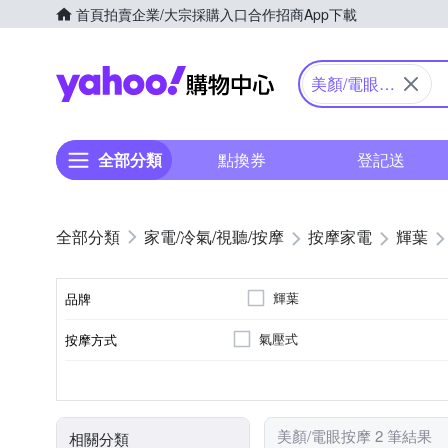
首頁
拍賣
企業/大宗採購入口
合作招商
App下載
Yahoo購物中心
美顏/電眼按
摩
全部分類
點換券
登記送
家電/冷氣/視聽/按摩
按摩家電
輝葉
輝葉
品牌
氣壓式
按摩方式
品牌名稱
眼部
溫熱功能
無
充電式
眼部按摩機
音樂播放
臉部按摩機
按摩部位
特殊功能
遙控器
電源類型
顏色
類型
美顏/電眼按摩 2 筆結果
相關分類