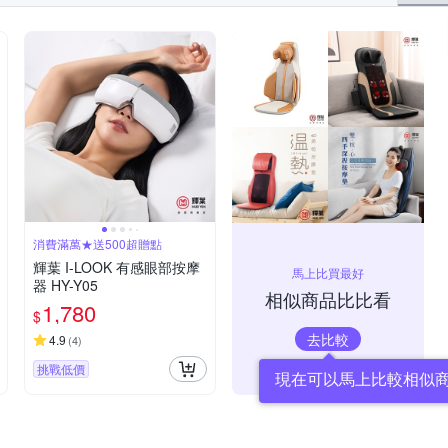
消費滿萬★送500超贈點
輝葉 I-LOOK 有感眼部按摩
馬上比買最好
器 HY-Y05
相似商品比比看
1,780
$
去比較
4.9
(
4
)
挑戰低價
現在可以馬上比較相似