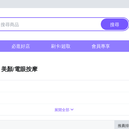
搜尋
必逛好店
刷卡/超取
會員專享
美顏/電眼按摩
展開全部
推薦排