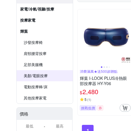
家電/冷氣/視聽/按摩
按摩家電
輝葉
沙發按摩椅
肩頸腰背按摩
足部美腿機
消費滿萬★送500超贈點
美顏/電眼按摩
輝葉 I-LOOK PLUS冷熱眼
部按摩器 HY-Y06
電動按摩棒/床
2,480
$
其他按摩家電
5
(
1
)
挑戰低價
券
價格
-
1