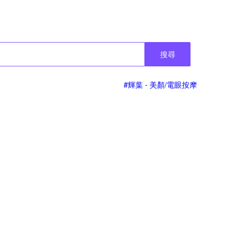
搜尋
#輝葉 - 美顏/電眼按摩