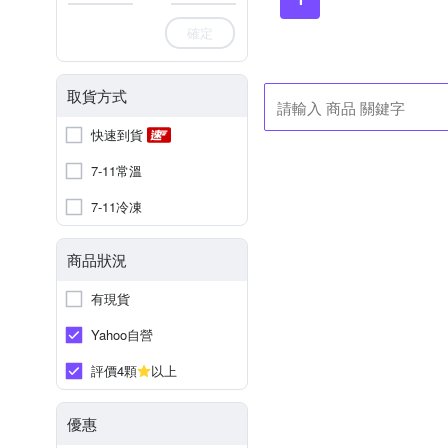
確定
取貨方式
快速到貨
7-11常溫
7-11冷凍
商品狀況
有現貨
Yahoo自營
評價4顆
以上
優惠