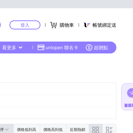
購物車
帳號綁定送
登入
看更多
uniopen 聯名卡
超贈點
序
價格低到高
價格高到低
近期熱銷