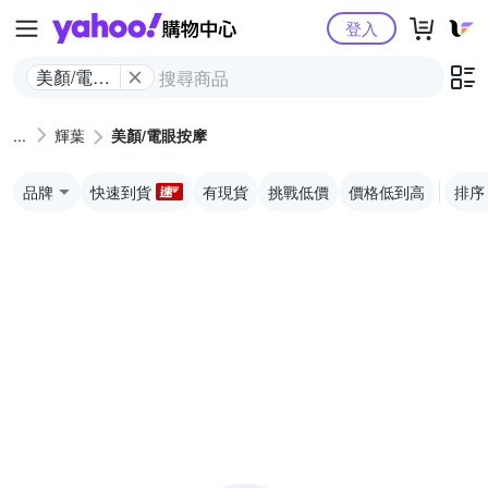
Yahoo購物中心
登入
美顏/電眼
按摩
輝葉
美顏/電眼按摩
品牌
快速到貨
有現貨
挑戰低價
價格低到高
排序