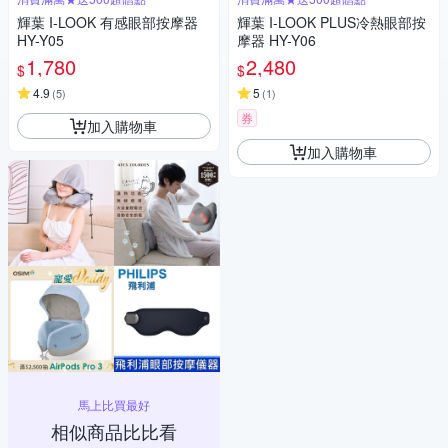
輝葉 I-LOOK 有感眼部按摩器
輝葉 I-LOOK PLUS冷熱眼部按
HY-Y05
摩器 HY-Y06
1,780
2,480
$
$
4.9
5
(
5
)
(
1
)
券
加入購物車
加入購物車
馬上比買最好
相似商品比比看