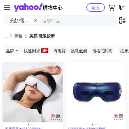
Yahoo購物中心
登入
美顏/電眼
按摩
輝葉
美顏/電眼按摩
品牌
快速到貨
有現貨
挑戰低價
價格低到高
按摩
消費滿萬★送500超贈點
消費滿萬★送500超贈點