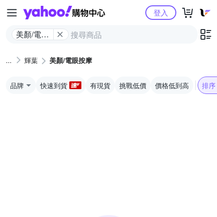
Yahoo購物中心
登入
美顏/電眼
按摩
輝葉
美顏/電眼按摩
品牌
快速到貨
有現貨
挑戰低價
價格低到高
排序