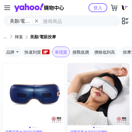
Yahoo購物中心
登入
美顏/電眼
按摩
輝葉
美顏/電眼按摩
品牌
快速到貨
有現貨
挑戰低價
價格低到高
按摩
消費滿萬★送500超贈點
消費滿萬★送500超贈點