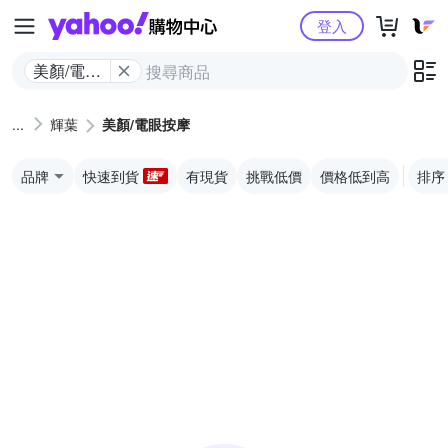
Yahoo購物中心
登入
美顏/電眼
按摩
輝葉
美顏/電眼按摩
品牌
快速到貨
有現貨
挑戰低價
價格低到高
排序