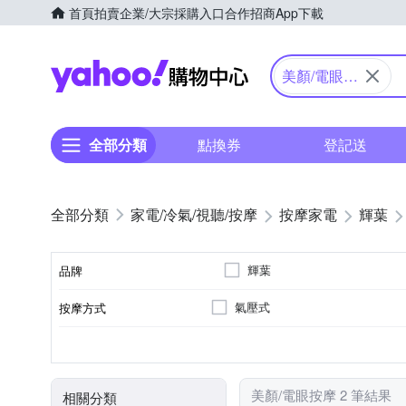
首頁
拍賣
企業/大宗採購入口
合作招商
App下載
Yahoo購物中心
美顏/電眼按
摩
全部分類
點換券
登記送
家電/冷氣/視聽/按摩
按摩家電
輝葉
輝葉
品牌
氣壓式
按摩方式
品牌名稱
眼部
溫熱功能
無
充電式
眼部按摩機
音樂播放
臉部按摩機
按摩部位
特殊功能
遙控器
電源類型
顏色
類型
美顏/電眼按摩 2 筆結果
相關分類