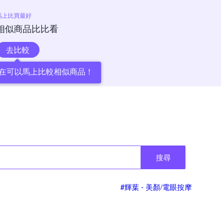
馬上比買最好
相似商品比比看
去比較
在可以馬上比較相似商品！
搜尋
#輝葉 - 美顏/電眼按摩