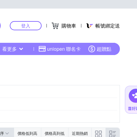
購物車
帳號綁定送
登入
看更多
uniopen 聯名卡
超贈點
序
價格低到高
價格高到低
近期熱銷