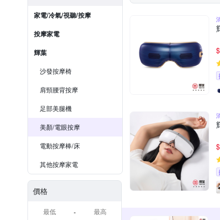
家電/冷氣/視聽/按摩
按摩家電
$
輝葉
沙發按摩椅
肩頸腰背按摩
足部美腿機
美顏/電眼按摩
電動按摩棒/床
$
其他按摩家電
價格
-