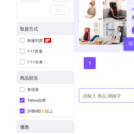
確定
取貨方式
快速到貨
現
7-11常溫
7-11冷凍
1
商品狀況
有現貨
Yahoo自營
評價4顆
以上
優惠