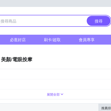
搜尋
必逛好店
刷卡/超取
會員專享
美顏/電眼按摩
展開全部
推薦排