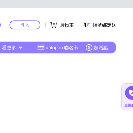
購物車
帳號綁定送
登入
看更多
uniopen 聯名卡
超贈點