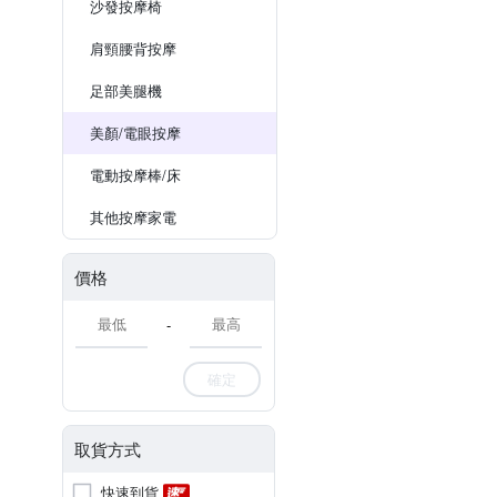
沙發按摩椅
肩頸腰背按摩
足部美腿機
美顏/電眼按摩
電動按摩棒/床
其他按摩家電
價格
-
確定
取貨方式
快速到貨