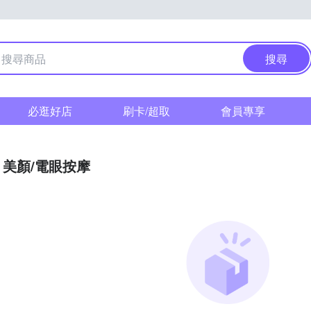
搜尋
必逛好店
刷卡/超取
會員專享
美顏/電眼按摩