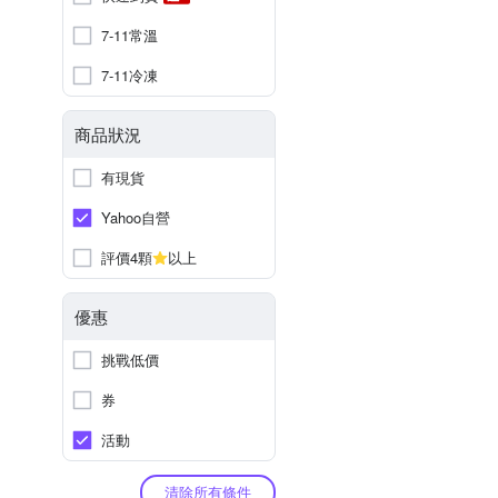
7-11常溫
7-11冷凍
商品狀況
有現貨
Yahoo自營
評價4顆
以上
優惠
挑戰低價
券
活動
清除所有條件