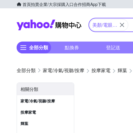
首頁
拍賣
企業/大宗採購入口
合作招商
App下載
Yahoo購物中心
美顏/電眼按
摩
全部分類
點換券
登記送
家電/冷氣/視聽/按摩
按摩家電
輝葉
相關分類
家電/冷氣/視聽/按摩
按摩家電
輝葉