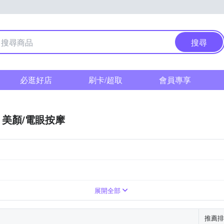
搜尋
必逛好店
刷卡/超取
會員專享
美顏/電眼按摩
展開全部
推薦排