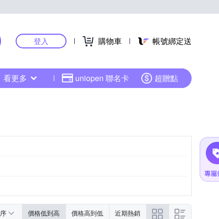
購物車
帳號綁定送
登入
看更多
uniopen 聯名卡
超贈點
序
價格低到高
價格高到低
近期熱銷