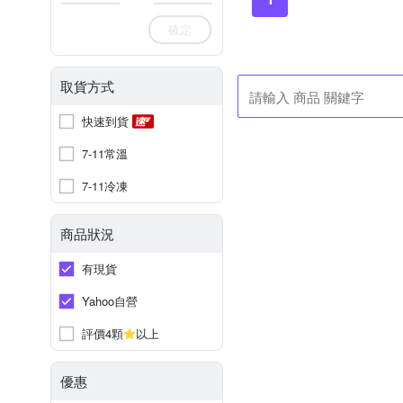
確定
取貨方式
快速到貨
7-11常溫
7-11冷凍
商品狀況
有現貨
Yahoo自營
評價4顆
以上
優惠