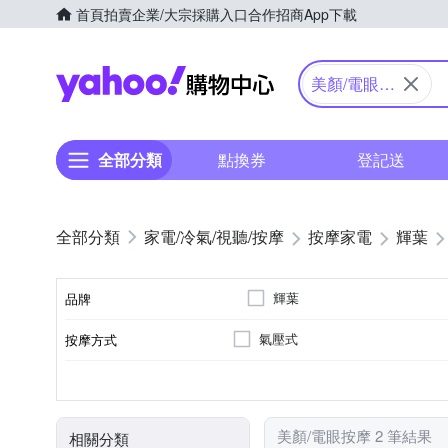
首頁
拍賣
企業/大宗採購入口
合作招商
App下載
Yahoo購物中心
美顏/電眼按
摩
全部分類
點換券
登記送
家電/冷氣/視聽/按摩
按摩家電
輝葉
輝葉
品牌
氣壓式
按摩方式
品牌名稱
眼部
溫熱功能
無
充電式
臉部按摩機
音樂播放
眼部按摩機
按摩部位
特殊功能
遙控器
電源類型
顏色
類型
美顏/電眼按摩 2 筆結果
相關分類