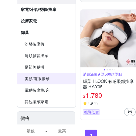
家電/冷氣/視聽/按摩
按摩家電
輝葉
沙發按摩椅
肩頸腰背按摩
足部美腿機
消費滿萬★送500超贈點
美顏/電眼按摩
輝葉 I-LOOK 有感眼部按摩
器 HY-Y05
電動按摩棒/床
1,780
$
其他按摩家電
4.9
(
4
)
挑戰低價
價格
-
1