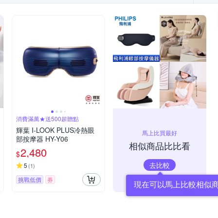
消費滿萬★送500超贈點
輝葉 I-LOOK PLUS冷熱眼
馬上比買最好
部按摩器 HY-Y06
相似商品比比看
2,480
$
去比較
5
(
1
)
挑戰低價
券
現在可以馬上比較相似