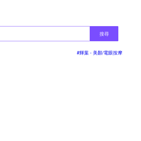
搜尋
#輝葉 - 美顏/電眼按摩