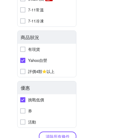
7-11常溫
7-11冷凍
商品狀況
有現貨
Yahoo自營
評價4顆
以上
優惠
挑戰低價
券
活動
清除所有條件