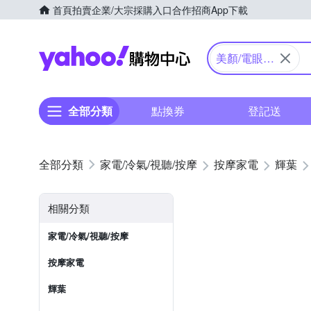
首頁
拍賣
企業/大宗採購入口
合作招商
App下載
Yahoo購物中心
美顏/電眼按
摩
全部分類
點換券
登記送
家電/冷氣/視聽/按摩
按摩家電
輝葉
相關分類
家電/冷氣/視聽/按摩
按摩家電
輝葉