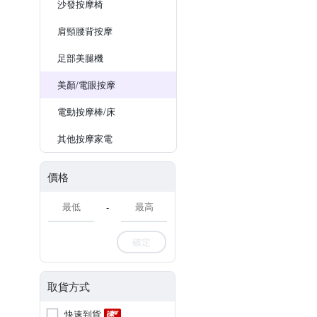
沙發按摩椅
肩頸腰背按摩
足部美腿機
美顏/電眼按摩
電動按摩棒/床
其他按摩家電
價格
-
確定
取貨方式
快速到貨