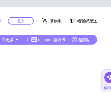
購物車
帳號綁定送
登入
看更多
uniopen 聯名卡
超贈點