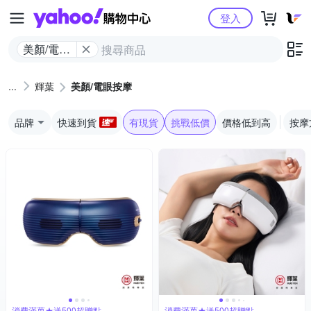
Yahoo購物中心
登入
美顏/電眼
按摩
輝葉
美顏/電眼按摩
品牌
快速到貨
有現貨
挑戰低價
價格低到高
按摩
消費滿萬★送500超贈點
消費滿萬★送500超贈點