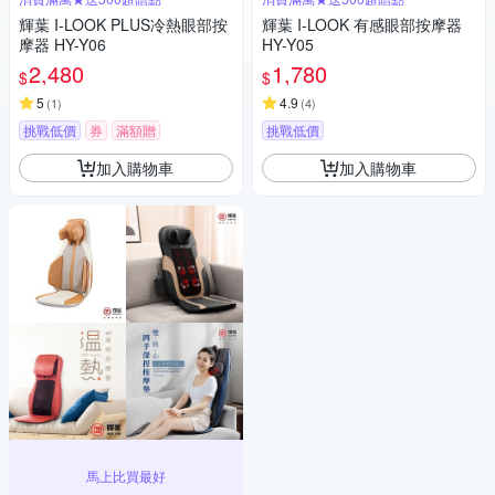
輝葉 I-LOOK PLUS冷熱眼部按
輝葉 I-LOOK 有感眼部按摩器
摩器 HY-Y06
HY-Y05
2,480
1,780
$
$
5
4.9
(
1
)
(
4
)
挑戰低價
券
滿額贈
挑戰低價
加入購物車
加入購物車
馬上比買最好