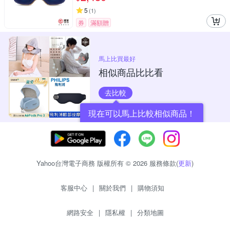
5
(
1
)
券
滿額贈
馬上比買最好
相似商品比比看
去比較
現在可以馬上比較相似商品！
Yahoo台灣電子商務 版權所有 © 2026 服務條款(
更新
)
客服中心
|
關於我們
|
購物須知
網路安全
|
隱私權
|
分類地圖