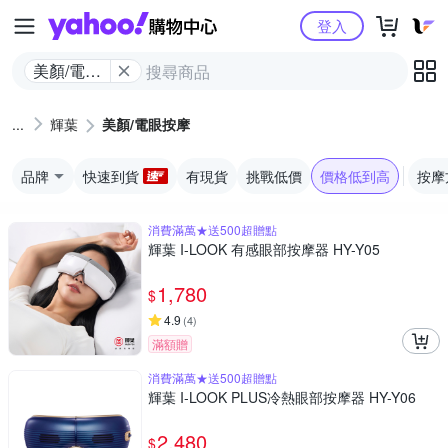
Yahoo購物中心
登入
美顏/電眼
按摩
輝葉
美顏/電眼按摩
品牌
快速到貨
有現貨
挑戰低價
價格低到高
按摩
消費滿萬★送500超贈點
輝葉 I-LOOK 有感眼部按摩器 HY-Y05
1,780
$
4.9
(
4
)
滿額贈
消費滿萬★送500超贈點
輝葉 I-LOOK PLUS冷熱眼部按摩器 HY-Y06
2,480
$