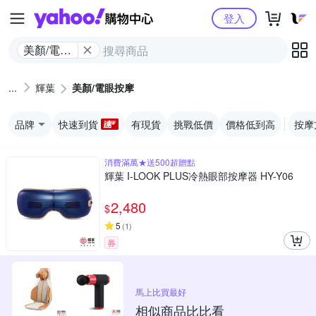
Yahoo購物中心
登入
美顏/電眼
按摩
輝葉
美顏/電眼按摩
品牌
快速到貨
有現貨
挑戰低價
價格低到高
按摩
消費滿萬★送500超贈點
輝葉 I-LOOK PLUS冷熱眼部按摩器 HY-Y06
2,480
$
5
(
1
)
券
馬上比買最好
相似商品比比看