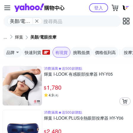
Yahoo購物中心
登入
美顏/電眼
按摩
輝葉
美顏/電眼按摩
品牌
快速到貨
有現貨
挑戰低價
價格低到高
按摩
消費滿萬★送500超贈點
輝葉 I-LOOK 有感眼部按摩器 HY-Y05
1,780
$
4.9
(
4
)
消費滿萬★送500超贈點
輝葉 I-LOOK PLUS冷熱眼部按摩器 HY-Y06
2,480
$