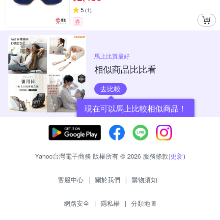
5
(
1
)
券
馬上比買最好
相似商品比比看
去比較
現在可以馬上比較相似商品！
Yahoo台灣電子商務 版權所有 © 2026 服務條款(
更新
)
客服中心
|
關於我們
|
購物須知
網路安全
|
隱私權
|
分類地圖