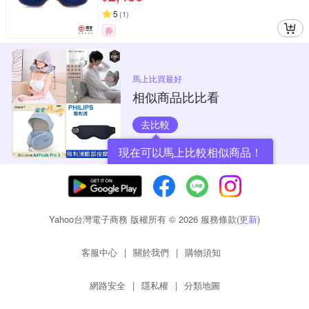
5
(
1
)
券
馬上比買最好
相似商品比比看
去比較
現在可以馬上比較相似商品！
Yahoo台灣電子商務 版權所有 © 2026 服務條款(
更新
)
客服中心
|
關於我們
|
購物須知
網路安全
|
隱私權
|
分類地圖