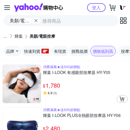
Yahoo購物中心
登入
美顏/電眼
按摩
輝葉
美顏/電眼按摩
品牌
快速到貨
有現貨
挑戰低價
價格低到高
按摩
消費滿萬★送500超贈點
輝葉 I-LOOK 有感眼部按摩器 HY-Y05
1,780
$
4.9
(
5
)
消費滿萬★送500超贈點
輝葉 I-LOOK PLUS冷熱眼部按摩器 HY-Y06
2,480
$