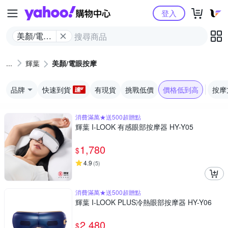
Yahoo購物中心
登入
美顏/電眼
按摩
輝葉
美顏/電眼按摩
品牌
快速到貨
有現貨
挑戰低價
價格低到高
按摩
消費滿萬★送500超贈點
輝葉 I-LOOK 有感眼部按摩器 HY-Y05
1,780
$
4.9
(
5
)
消費滿萬★送500超贈點
輝葉 I-LOOK PLUS冷熱眼部按摩器 HY-Y06
2,480
$