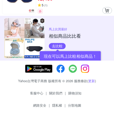
5
(
1
)
券
馬上比買最好
相似商品比比看
去比較
現在可以馬上比較相似商品！
Yahoo台灣電子商務 版權所有 © 2026 服務條款(
更新
)
客服中心
|
關於我們
|
購物須知
網路安全
|
隱私權
|
分類地圖