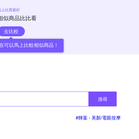
馬上比買最好
相似商品比比看
去比較
在可以馬上比較相似商品！
搜尋
#輝葉 - 美顏/電眼按摩