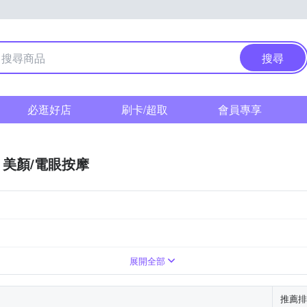
搜尋
必逛好店
刷卡/超取
會員專享
美顏/電眼按摩
展開全部
推薦排