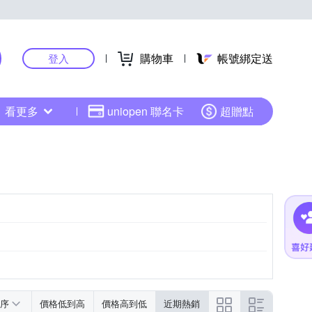
購物車
帳號綁定送
登入
看更多
uniopen 聯名卡
超贈點
序
價格低到高
價格高到低
近期熱銷