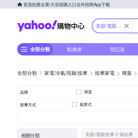
首頁
拍賣
企業/大宗採購入口
合作招商
App下載
Yahoo購物中心
美顏/電眼按
摩
全部分類
點換券
登記送
家電/冷氣/視聽/按摩
按摩家電
輝葉
輝葉
品牌
氣壓式
按摩方式
品牌名稱
眼部
溫熱功能
無
充電式
臉部按摩機
音樂播放
眼部按摩機
按摩部位
特殊功能
遙控器
電源類型
顏色
類型
美顏/電眼按摩 2 筆結果
相關分類