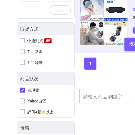
確定
取貨方式
快速到貨
現
7-11常溫
7-11冷凍
1
商品狀況
有現貨
Yahoo自營
評價4顆
以上
優惠