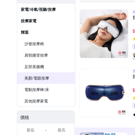
家電/冷氣/視聽/按摩
按摩家電
$
輝葉
沙發按摩椅
肩頸腰背按摩
足部美腿機
美顏/電眼按摩
電動按摩棒/床
$
其他按摩家電
價格
-