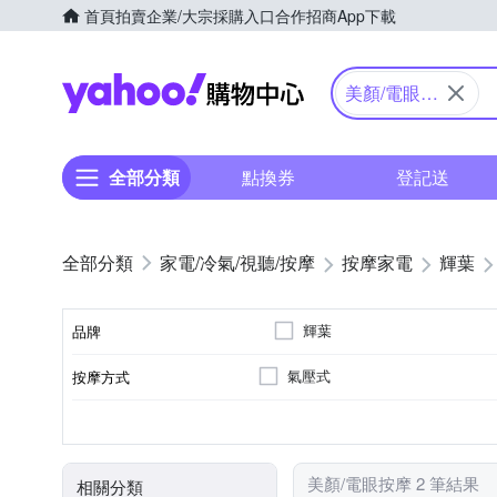
首頁
拍賣
企業/大宗採購入口
合作招商
App下載
Yahoo購物中心
美顏/電眼按
摩
全部分類
點換券
登記送
家電/冷氣/視聽/按摩
按摩家電
輝葉
輝葉
品牌
氣壓式
按摩方式
品牌名稱
眼部
溫熱功能
無
充電式
臉部按摩機
音樂播放
眼部按摩機
按摩部位
特殊功能
遙控器
電源類型
顏色
類型
美顏/電眼按摩 2 筆結果
相關分類