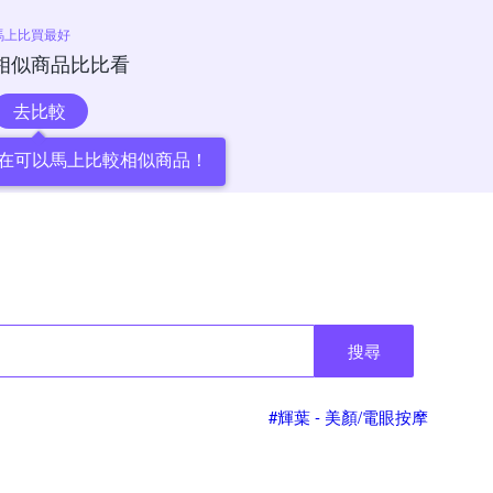
馬上比買最好
相似商品比比看
去比較
在可以馬上比較相似商品！
搜尋
#輝葉 - 美顏/電眼按摩