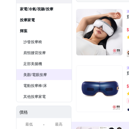
家電/冷氣/視聽/按摩
按摩家電
$
輝葉
沙發按摩椅
肩頸腰背按摩
足部美腿機
美顏/電眼按摩
電動按摩棒/床
$
其他按摩家電
價格
-