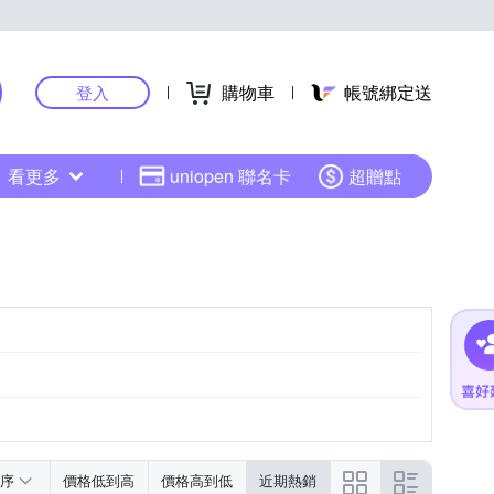
購物車
帳號綁定送
登入
看更多
uniopen 聯名卡
超贈點
序
價格低到高
價格高到低
近期熱銷