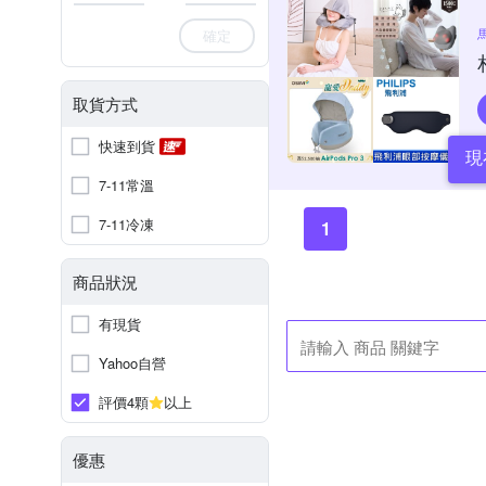
確定
取貨方式
快速到貨
現
7-11常溫
7-11冷凍
1
商品狀況
有現貨
Yahoo自營
評價4顆
以上
優惠