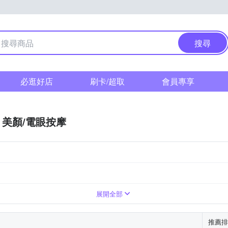
搜尋
必逛好店
刷卡/超取
會員專享
美顏/電眼按摩
展開全部
推薦排