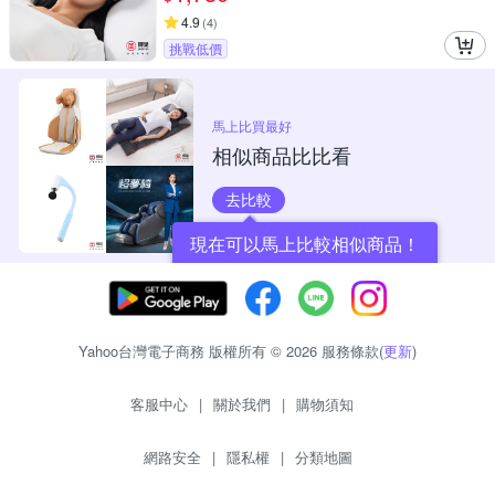
4.9
(
4
)
挑戰低價
馬上比買最好
相似商品比比看
去比較
現在可以馬上比較相似商品！
Yahoo台灣電子商務 版權所有 © 2026 服務條款(
更新
)
客服中心
|
關於我們
|
購物須知
網路安全
|
隱私權
|
分類地圖