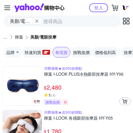
Yahoo購物中心
登入
美顏/電眼
按摩
輝葉
美顏/電眼按摩
品牌
快速到貨
有現貨
挑戰低價
價格低到高
按摩
消費滿萬★送500超贈點
輝葉 I-LOOK PLUS冷熱眼部按摩器 HY-Y06
2,480
$
5
(
1
)
挑戰低價
券
消費滿萬★送500超贈點
輝葉 I-LOOK 有感眼部按摩器 HY-Y05
1,780
$