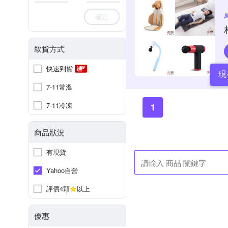
確定
取貨方式
快速到貨
現
7-11常溫
7-11冷凍
1
商品狀況
有現貨
Yahoo自營
評價4顆
以上
優惠