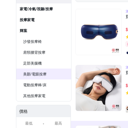
家電/冷氣/視聽/按摩
按摩家電
$
輝葉
沙發按摩椅
肩頸腰背按摩
足部美腿機
美顏/電眼按摩
電動按摩棒/床
$
其他按摩家電
價格
-