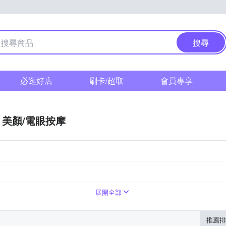
搜尋
必逛好店
刷卡/超取
會員專享
美顏/電眼按摩
展開全部
推薦排