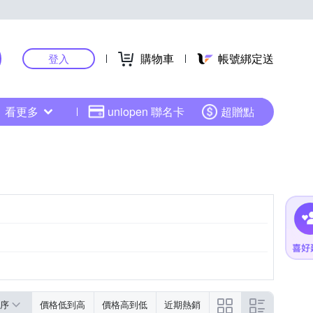
購物車
帳號綁定送
登入
看更多
uniopen 聯名卡
超贈點
序
價格低到高
價格高到低
近期熱銷