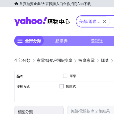
首頁
拍賣
企業/大宗採購入口
合作招商
App下載
Yahoo購物中心
美顏/電眼按
摩
全部分類
點換券
登記送
家電/冷氣/視聽/按摩
按摩家電
輝葉
輝葉
品牌
氣壓式
按摩方式
品牌名稱
眼部
溫熱功能
無
充電式
眼部按摩機
音樂播放
臉部按摩機
按摩部位
特殊功能
遙控器
電源類型
顏色
類型
美顏/電眼按摩 2 筆結果
相關分類