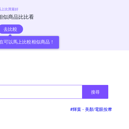
馬上比買最好
相似商品比比看
去比較
在可以馬上比較相似商品！
搜尋
#輝葉 - 美顏/電眼按摩