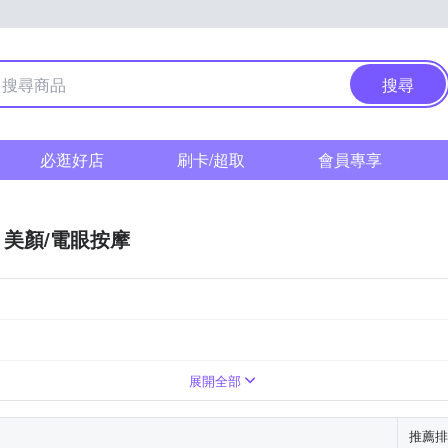
搜尋
必逛好店
刷卡/超取
會員專享
美顏/電眼按摩
展開全部
推薦排