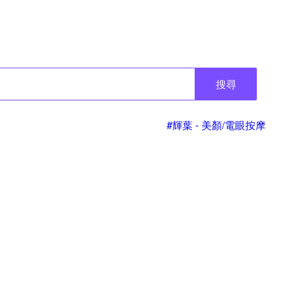
搜尋
#輝葉 - 美顏/電眼按摩