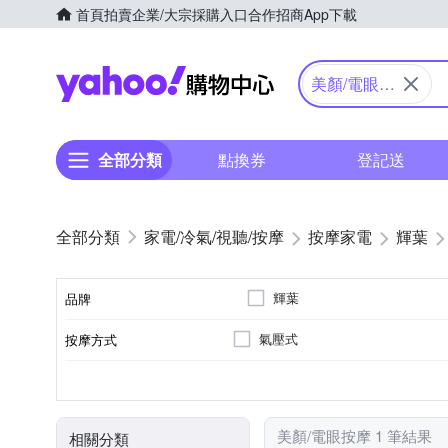
首頁
拍賣
企業/大宗採購入口
合作招商
App下載
Yahoo購物中心
美顏/電眼按
摩
全部分類
點換券
登記送
家電/冷氣/視聽/按摩
按摩家電
輝葉
輝葉
品牌
氣壓式
按摩方式
品牌名稱
眼部
溫熱功能
無
充電式
眼部按摩機
按摩部位
特殊功能
遙控器
電源類型
顏色
類型
美顏/電眼按摩 1 筆結果
相關分類