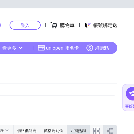
購物車
帳號綁定送
登入
看更多
uniopen 聯名卡
超贈點
序
價格低到高
價格高到低
近期熱銷