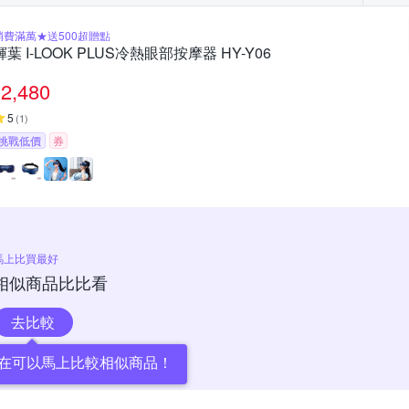
消費滿萬★送500超贈點
輝葉 I-LOOK PLUS冷熱眼部按摩器 HY-Y06
2,480
5
(
1
)
挑戰低價
券
馬上比買最好
相似商品比比看
去比較
在可以馬上比較相似商品！