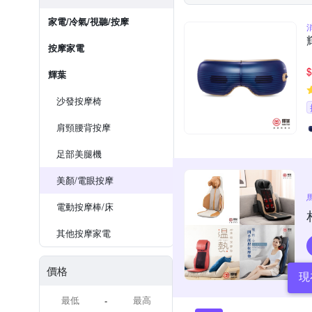
家電/冷氣/視聽/按摩
按摩家電
$
輝葉
沙發按摩椅
肩頸腰背按摩
足部美腿機
美顏/電眼按摩
電動按摩棒/床
其他按摩家電
價格
現
-