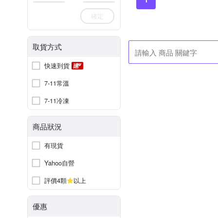
確定
取貨方式
快速到貨
7-11常溫
7-11冷凍
商品狀況
有現貨
Yahoo自營
評價4顆
以上
優惠