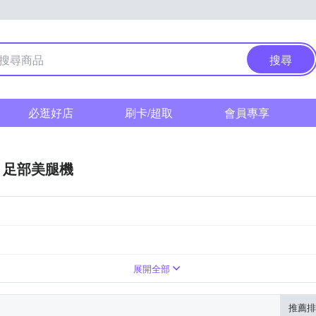
搜尋
必逛好店
刷卡/超取
會員專享
足部美腿機
足底
展開全部
推薦排