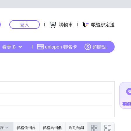
購物車
帳號綁定送
登入
看更多
uniopen 聯名卡
超贈點
序
價格低到高
價格高到低
近期熱銷