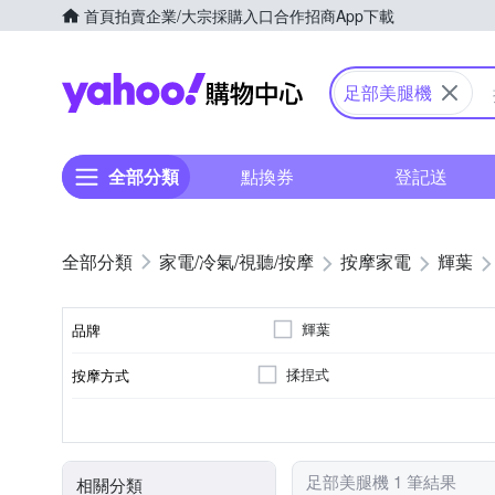
首頁
拍賣
企業/大宗採購入口
合作招商
App下載
Yahoo購物中心
足部美腿機
全部分類
點換券
登記送
家電/冷氣/視聽/按摩
按摩家電
輝葉
輝葉
品牌
揉捏式
按摩方式
品牌名稱
大腿
無
插電式
美腿機
小腿
手臂
按摩部位
遙控器
電源類型
顏色
類型
足部美腿機 1 筆結果
相關分類