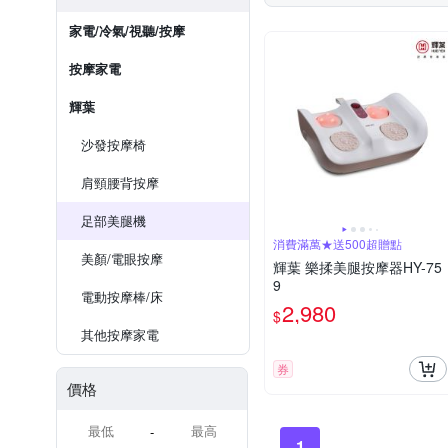
家電/冷氣/視聽/按摩
按摩家電
輝葉
沙發按摩椅
肩頸腰背按摩
足部美腿機
消費滿萬★送500超贈點
美顏/電眼按摩
輝葉 樂揉美腿按摩器HY-75
9
電動按摩棒/床
2,980
$
其他按摩家電
券
價格
-
1