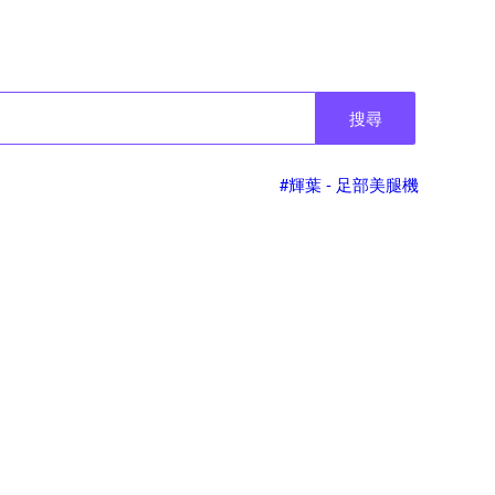
搜尋
#輝葉 - 足部美腿機