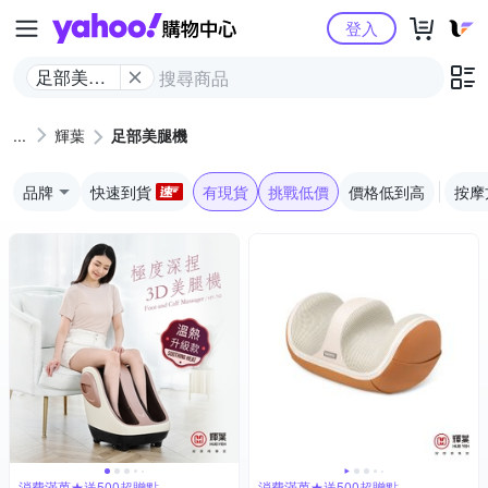
Yahoo購物中心
登入
足部美腿
機
輝葉
足部美腿機
品牌
快速到貨
有現貨
挑戰低價
價格低到高
按摩
消費滿萬★送500超贈點
消費滿萬★送500超贈點