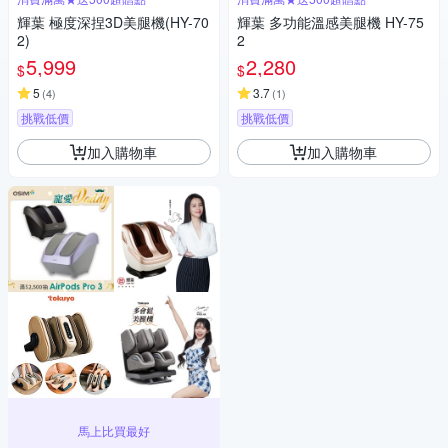
輝葉 極度深捏3D美腿機(HY-70
輝葉 多功能溫感美腿機 HY-75
2)
2
5,999
2,280
$
$
5
3.7
(
4
)
(
1
)
挑戰低價
挑戰低價
加入購物車
加入購物車
馬上比買最好