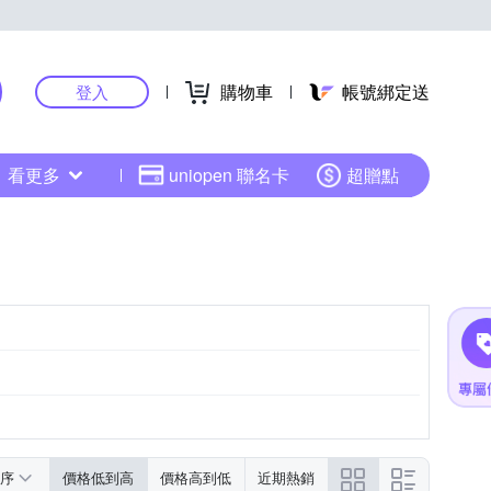
購物車
帳號綁定送
登入
看更多
uniopen 聯名卡
超贈點
序
價格低到高
價格高到低
近期熱銷