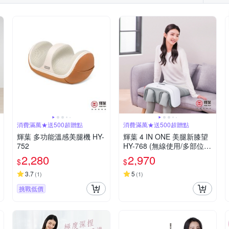
消費滿萬★送500超贈點
消費滿萬★送500超贈點
輝葉 多功能溫感美腿機 HY-
輝葉 4 IN ONE 美腿新膝望
752
HY-768 (無線使用/多部位按
摩/三段力度三種按摩手法調
2,280
2,970
$
$
節)
3.7
5
(
1
)
(
1
)
挑戰低價