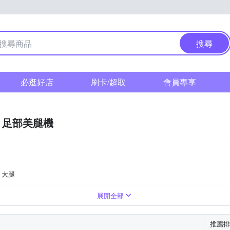
搜尋
必逛好店
刷卡/超取
會員專享
足部美腿機
大腿
遙控器
展開全部
推薦排