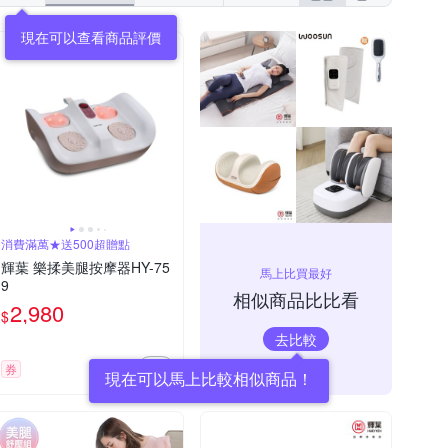
現在可以查看商品評價
消費滿萬★送500超贈點
輝葉 樂揉美腿按摩器HY-75
馬上比買最好
9
相似商品比比看
2,980
$
去比較
券
現在可以馬上比較相似商品！