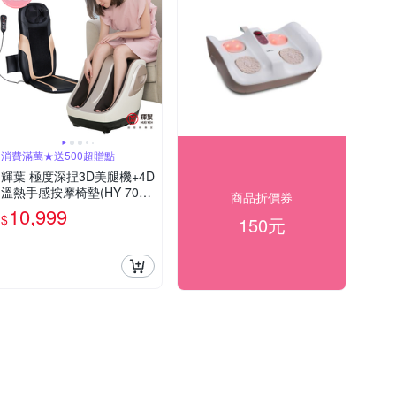
消費滿萬★送500超贈點
輝葉 極度深捏3D美腿機+4D
溫熱手感按摩椅墊(HY-702+
商品折價券
HY-633)
10,999
$
150元