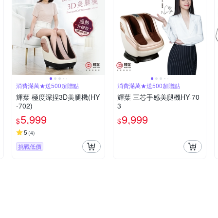
消費滿萬★送500超贈點
消費滿萬★送500超贈點
輝葉 極度深捏3D美腿機(HY
輝葉 三芯手感美腿機HY-70
-702)
3
5,999
9,999
$
$
5
(
4
)
挑戰低價