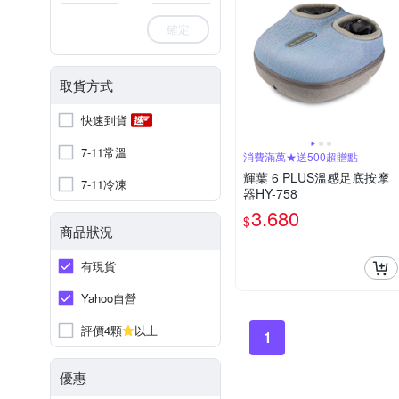
確定
取貨方式
快速到貨
7-11常溫
消費滿萬★送500超贈點
輝葉 6 PLUS溫感足底按摩
7-11冷凍
器HY-758
3,680
$
商品狀況
有現貨
Yahoo自營
評價4顆
以上
1
優惠