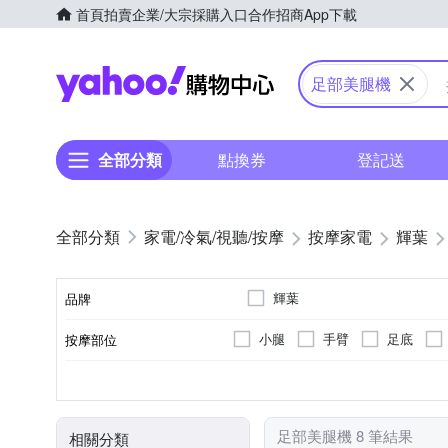
首頁
拍賣
企業/大宗採購入口
合作招商
App下載
Yahoo購物中心
足部美腿機
全部分類
點換券
登記送
家電/冷氣/視聽/按摩
按摩家電
輝葉
輝葉
品牌
小腿
手臂
足底
按摩部位
品牌名稱
氣壓式
美腿機
插電式
有線遙控器
溫熱功能
揉捏式
腳底按摩機
充電式
紅外線
無
無線
按摩方式
類型
電源類型
遙控器
顏色
特殊功能
足部美腿機 8 筆結果
相關分類