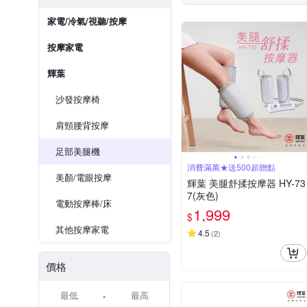
家電/冷氣/視聽/按摩
按摩家電
輝葉
沙發按摩椅
肩頸腰背按摩
足部美腿機
消費滿萬★送500超贈點
美顏/電眼按摩
輝葉 美腿舒揉按摩器 HY-73
7(灰色)
電動按摩棒/床
1,999
$
其他按摩家電
4.5
(
2
)
價格
-