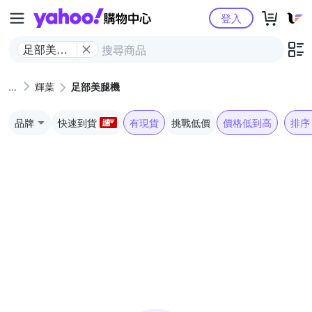
Yahoo購物中心
登入
足部美腿
機
輝葉
足部美腿機
品牌
快速到貨
有現貨
挑戰低價
價格低到高
排序