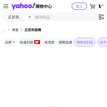
Yahoo購物中心
登入
足部美腿
機
輝葉
足部美腿機
品牌
快速到貨
有現貨
挑戰低價
價格低到高
排序