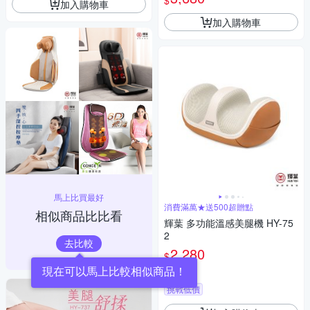
$
加入購物車
加入購物車
馬上比買最好
消費滿萬★送500超贈點
相似商品比比看
輝葉 多功能溫感美腿機 HY-75
2
去比較
2,280
$
現在可以馬上比較相似商品！
3.7
(
1
)
挑戰低價