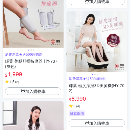
加入購物車
消費滿萬★送500超贈點
輝葉 美腿舒揉按摩器 HY-737
(灰色)
1,999
$
消費滿萬★送500超贈點
4.5
(
2
)
輝葉 極度深捏3D美腿機(HY-70
2)
加入購物車
6,990
$
5
(
4
)
挑戰低價
加入購物車