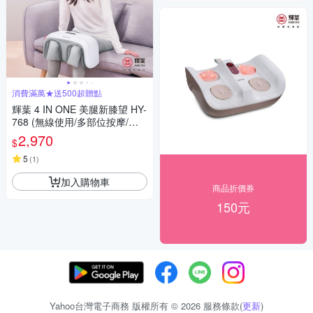
消費滿萬★送500超贈點
輝葉 4 IN ONE 美腿新膝望 HY-
768 (無線使用/多部位按摩/三
段力度三種按摩手法調節)
2,970
$
5
(
1
)
加入購物車
商品折價券
150元
Yahoo台灣電子商務 版權所有 © 2026 服務條款(
更新
)