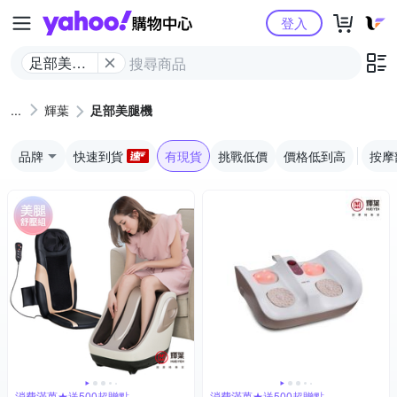
Yahoo購物中心
登入
足部美腿
機
輝葉
足部美腿機
品牌
快速到貨
有現貨
挑戰低價
價格低到高
按摩
消費滿萬★送500超贈點
消費滿萬★送500超贈點