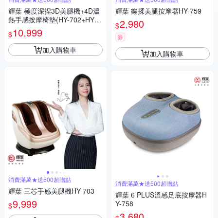
輝葉 極度深捏3D美腿機+4D溫
輝葉 樂揉美腿按摩器HY-759
熱手感按摩椅墊(HY-702+HY-6
2,980
$
33)
10,999
$
券
加入購物車
加入購物車
消費滿萬★送500超贈點
消費滿萬★送500超贈點
輝葉 三芯手感美腿機HY-703
輝葉 6 PLUS溫感足底按摩器H
9,999
Y-758
$
3,680