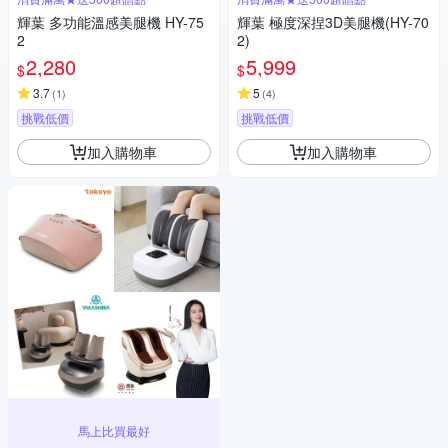
輝葉 多功能溫感美腿機 HY-75
輝葉 極度深捏3D美腿機(HY-70
2
2)
2,280
5,999
$
$
3.7
5
(
1
)
(
4
)
挑戰低價
挑戰低價
加入購物車
加入購物車
馬上比買最好