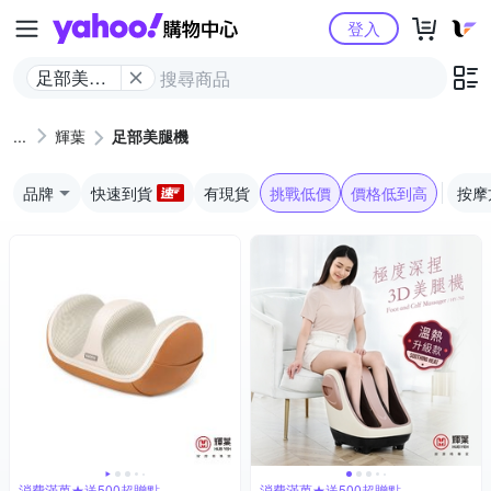
Yahoo購物中心
登入
足部美腿
機
輝葉
足部美腿機
品牌
快速到貨
有現貨
挑戰低價
價格低到高
按摩
消費滿萬★送500超贈點
消費滿萬★送500超贈點