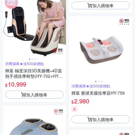
加入購物車
消費滿萬★送500超贈點
輝葉 極度深捏3D美腿機+4D溫
熱手感按摩椅墊(HY-702+HY-6
33)
10,999
$
消費滿萬★送500超贈點
輝葉 樂揉美腿按摩器HY-759
加入購物車
2,980
$
券
加入購物車