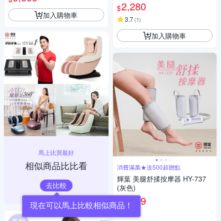
2,280
$
加入購物車
3.7
(
1
)
加入購物車
馬上比買最好
相似商品比比看
消費滿萬★送500超贈點
輝葉 美腿舒揉按摩器 HY-737
去比較
(灰色)
1,999
$
現在可以馬上比較相似商品！
4.5
(
2
)