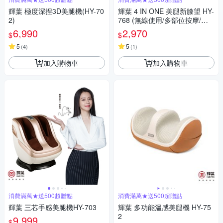
輝葉 極度深捏3D美腿機(HY-70
輝葉 4 IN ONE 美腿新膝望 HY-
2)
768 (無線使用/多部位按摩/三
段力度三種按摩手法調節)
6,990
2,970
$
$
5
5
(
4
)
(
1
)
加入購物車
加入購物車
消費滿萬★送500超贈點
消費滿萬★送500超贈點
輝葉 三芯手感美腿機HY-703
輝葉 多功能溫感美腿機 HY-75
2
9,999
$