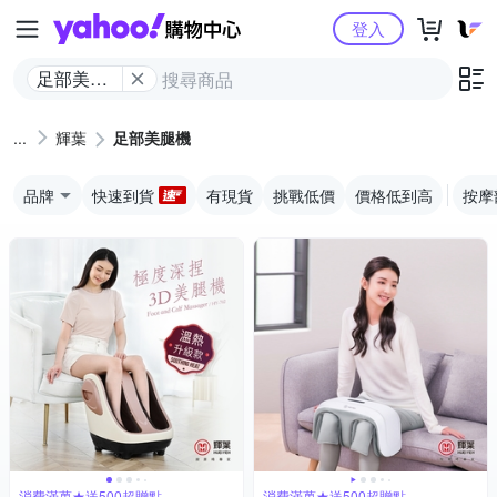
Yahoo購物中心
登入
足部美腿
機
輝葉
足部美腿機
品牌
快速到貨
有現貨
挑戰低價
價格低到高
按摩
消費滿萬★送500超贈點
消費滿萬★送500超贈點