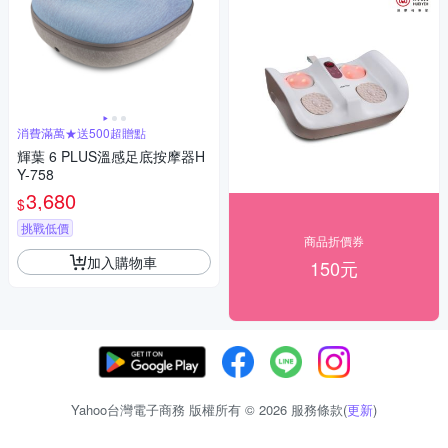
消費滿萬★送500超贈點
輝葉 6 PLUS溫感足底按摩器H
Y-758
3,680
$
挑戰低價
商品折價券
加入購物車
150元
Yahoo台灣電子商務 版權所有 © 2026 服務條款(
更新
)