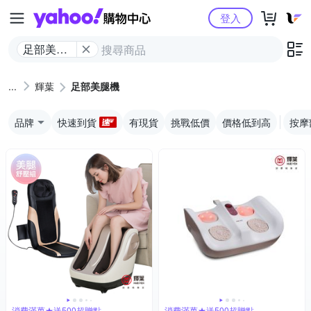
Yahoo購物中心
登入
足部美腿
機
輝葉
足部美腿機
品牌
快速到貨
有現貨
挑戰低價
價格低到高
按摩
消費滿萬★送500超贈點
消費滿萬★送500超贈點