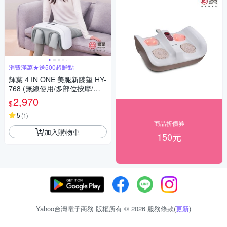
消費滿萬★送500超贈點
輝葉 4 IN ONE 美腿新膝望 HY-
768 (無線使用/多部位按摩/三
段力度三種按摩手法調節)
2,970
$
5
(
1
)
商品折價券
加入購物車
150元
Yahoo台灣電子商務 版權所有 © 2026 服務條款(
更新
)