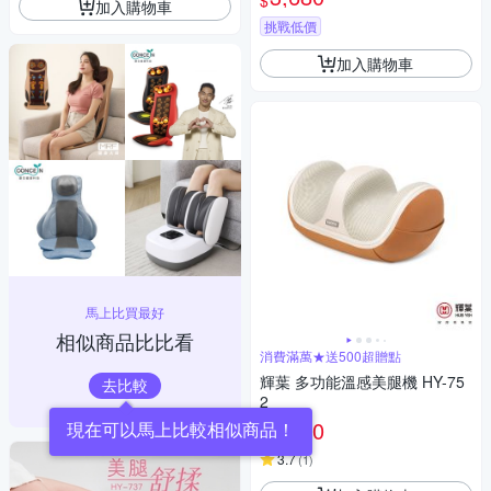
$
加入購物車
挑戰低價
加入購物車
馬上比買最好
相似商品比比看
消費滿萬★送500超贈點
輝葉 多功能溫感美腿機 HY-75
去比較
2
2,280
現在可以馬上比較相似商品！
$
3.7
(
1
)