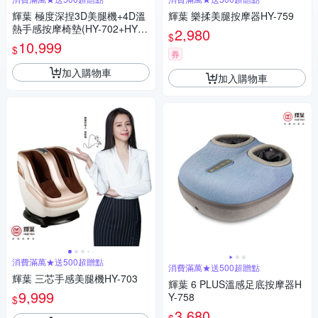
輝葉 極度深捏3D美腿機+4D溫
輝葉 樂揉美腿按摩器HY-759
熱手感按摩椅墊(HY-702+HY-6
2,980
$
33)
10,999
$
券
加入購物車
加入購物車
消費滿萬★送500超贈點
消費滿萬★送500超贈點
輝葉 三芯手感美腿機HY-703
輝葉 6 PLUS溫感足底按摩器H
9,999
Y-758
$
3,680