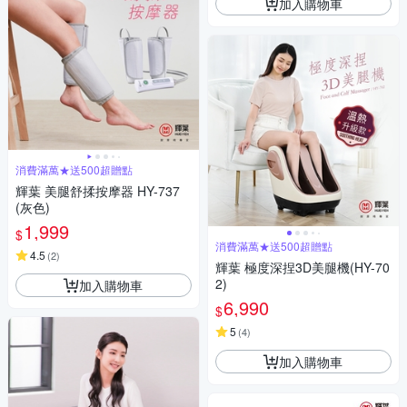
加入購物車
消費滿萬★送500超贈點
輝葉 美腿舒揉按摩器 HY-737
(灰色)
1,999
$
消費滿萬★送500超贈點
4.5
(
2
)
輝葉 極度深捏3D美腿機(HY-70
2)
加入購物車
6,990
$
5
(
4
)
加入購物車