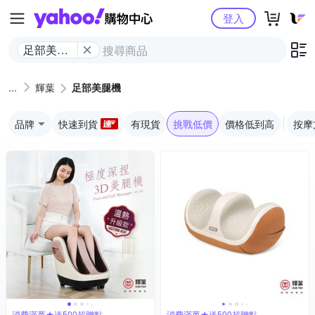
Yahoo購物中心
登入
足部美腿
機
輝葉
足部美腿機
品牌
快速到貨
有現貨
挑戰低價
價格低到高
按摩
消費滿萬★送500超贈點
消費滿萬★送500超贈點