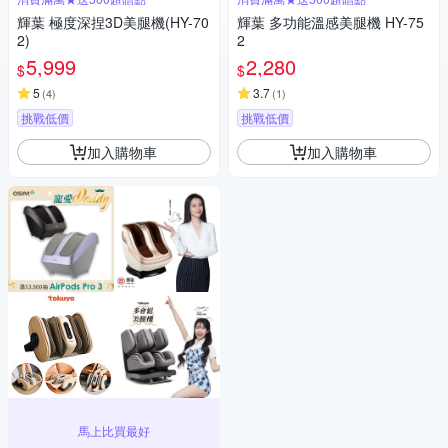
輝葉 極度深捏3D美腿機(HY-70
輝葉 多功能溫感美腿機 HY-75
2)
2
5,999
2,280
$
$
5
3.7
(
4
)
(
1
)
挑戰低價
挑戰低價
加入購物車
加入購物車
馬上比買最好