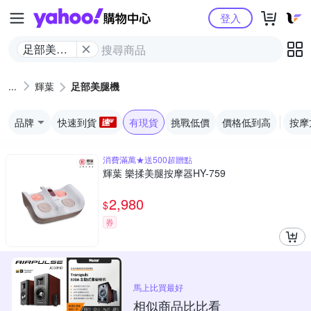
Yahoo購物中心
登入
足部美腿
機
輝葉
足部美腿機
品牌
快速到貨
有現貨
挑戰低價
價格低到高
按摩
消費滿萬★送500超贈點
輝葉 樂揉美腿按摩器HY-759
2,980
$
券
馬上比買最好
相似商品比比看