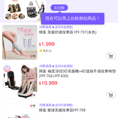
去比較
現在可以馬上比較相似商品！
消費滿萬★送500超贈點
輝葉 美腿舒揉按摩器 HY-737(灰色)
1,999
$
4.5
(
2
)
消費滿萬★送500超贈點
輝葉 極度深捏3D美腿機+4D溫熱手感按摩椅墊
(HY-702+HY-633)
10,999
$
消費滿萬★送500超贈點
輝葉 樂揉美腿按摩器HY-759