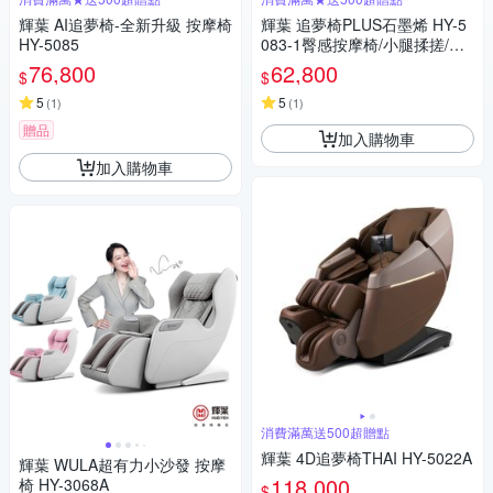
輝葉 AI追夢椅-全新升級 按摩椅
輝葉 追夢椅PLUS石墨烯 HY-5
HY-5085
083-1臀感按摩椅/小腿揉搓/零
重力/溫熱
76,800
62,800
$
$
5
5
(
1
)
(
1
)
贈品
加入購物車
加入購物車
消費滿萬送500超贈點
輝葉 4D追夢椅THAI HY-5022A
輝葉 WULA超有力小沙發 按摩
118,000
椅 HY-3068A
$