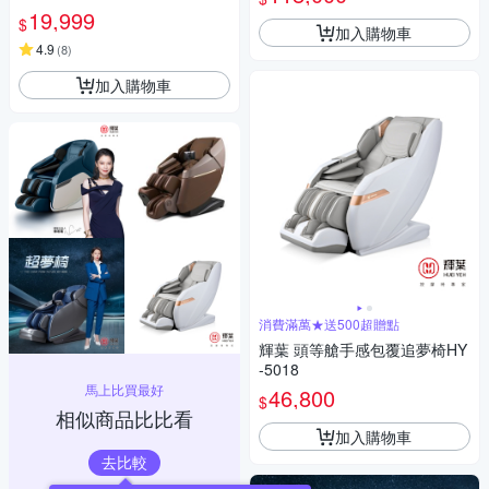
19,999
$
加入購物車
4.9
(
8
)
加入購物車
消費滿萬★送500超贈點
輝葉 頭等艙手感包覆追夢椅HY
-5018
馬上比買最好
46,800
$
相似商品比比看
加入購物車
去比較