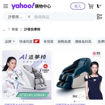
Yahoo購物中心
登入
沙發按摩
椅
輝葉
沙發按摩椅
品牌
快速到貨
有現貨
挑戰低價
價格低到高
按摩
消費滿萬★送500超贈點
消費滿萬★送500超贈點