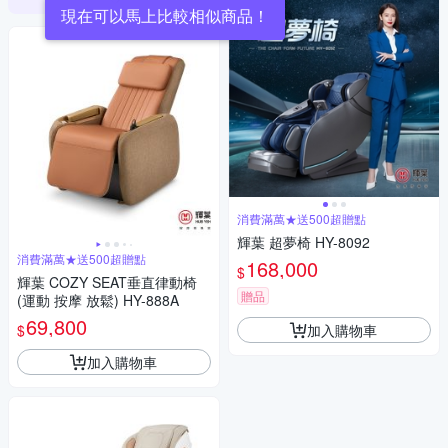
現在可以馬上比較相似商品！
消費滿萬★送500超贈點
輝葉 超夢椅 HY-8092
消費滿萬★送500超贈點
168,000
$
輝葉 COZY SEAT垂直律動椅
贈品
(運動 按摩 放鬆) HY-888A
69,800
加入購物車
$
加入購物車