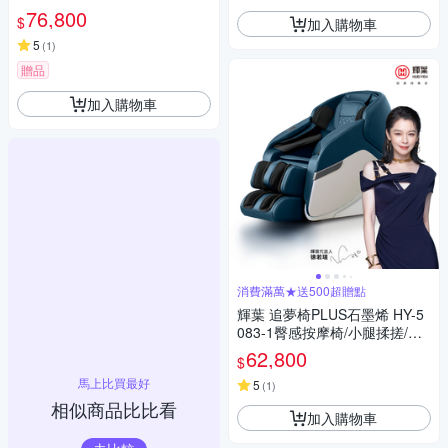
76,800
$
加入購物車
5
(
1
)
贈品
加入購物車
消費滿萬★送500超贈點
輝葉 追夢椅PLUS石墨烯 HY-5
083-1臀感按摩椅/小腿揉搓/零
重力/溫熱
62,800
$
馬上比買最好
5
(
1
)
相似商品比比看
加入購物車