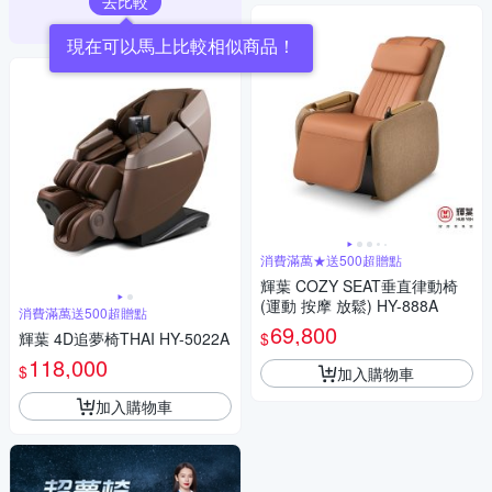
去比較
現在可以馬上比較相似商品！
消費滿萬★送500超贈點
輝葉 COZY SEAT垂直律動椅
(運動 按摩 放鬆) HY-888A
消費滿萬送500超贈點
69,800
$
輝葉 4D追夢椅THAI HY-5022A
118,000
$
加入購物車
加入購物車