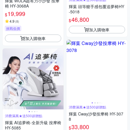
輝葉 WULA超有力小沙發 按摩
椅 HY-3068A
輝葉 頭等艙手感包覆追夢椅HY
-5018
19,999
$
46,800
$
4.9
(
8
)
挑戰低價
加入購物車
加入購物車
消費滿萬★送500超贈點
輝葉 Cway沙發按摩椅 HY-307
消費滿萬★送500超贈點
8
輝葉 AI追夢椅-全新升級 按摩椅
33,800
$
HY-5085