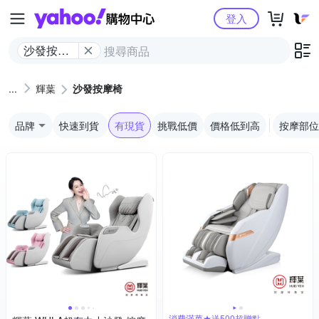
Yahoo購物中心
登入
沙發按摩
椅
輝葉
沙發按摩椅
品牌
快速到貨
有現貨
挑戰低價
價格低到高
按摩部位
消費滿萬★送500超贈點