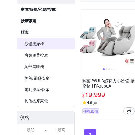
家電/冷氣/視聽/按摩
按摩家電
輝葉
沙發按摩椅
肩頸腰背按摩
足部美腿機
美顏/電眼按摩
輝葉 WULA超有力小沙發 按
摩椅 HY-3068A
電動按摩棒/床
19,999
$
其他按摩家電
4.9
(
8
)
挑戰低價
價格
-
1