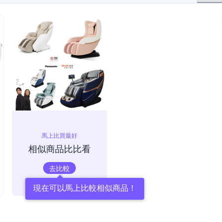
馬上比買最好
相似商品比比看
去比較
現在可以馬上比較相似商品！