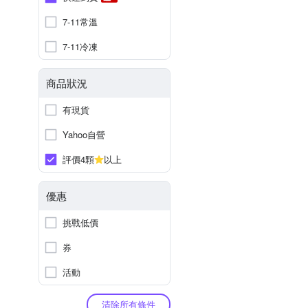
7-11常溫
7-11冷凍
商品狀況
有現貨
Yahoo自營
評價4顆
以上
優惠
挑戰低價
券
活動
清除所有條件