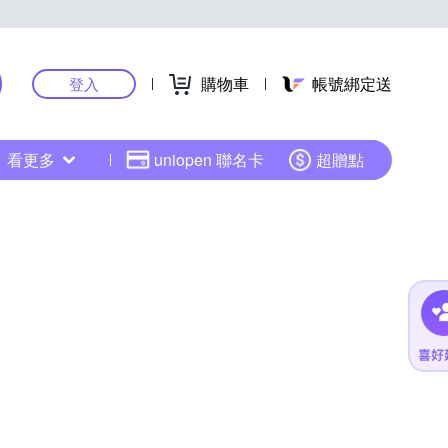
購物車
帳號綁定送
登入
看更多
uniopen 聯名卡
超贈點