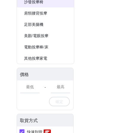
沙發按摩椅
肩頸腰背按摩
足部美腿機
美顏/電眼按摩
電動按摩棒/床
其他按摩家電
價格
-
確定
取貨方式
快速到貨