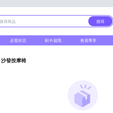
搜尋
必逛好店
刷卡/超取
會員專享
沙發按摩椅