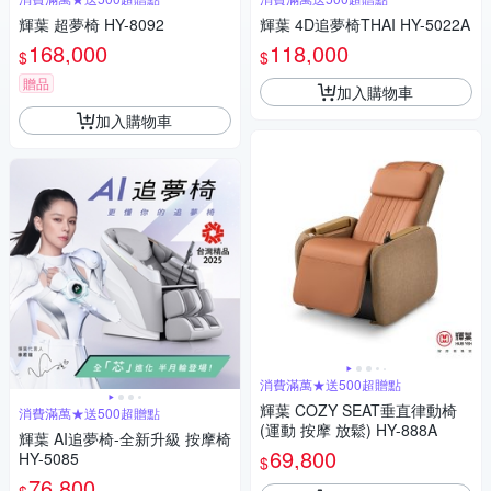
輝葉 超夢椅 HY-8092
輝葉 4D追夢椅THAI HY-5022A
168,000
118,000
$
$
贈品
加入購物車
加入購物車
消費滿萬★送500超贈點
輝葉 COZY SEAT垂直律動椅
消費滿萬★送500超贈點
(運動 按摩 放鬆) HY-888A
輝葉 AI追夢椅-全新升級 按摩椅
69,800
HY-5085
$
76,800