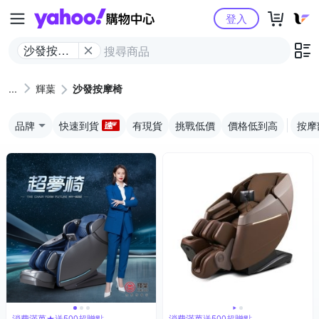
Yahoo購物中心
登入
沙發按摩
椅
輝葉
沙發按摩椅
品牌
快速到貨
有現貨
挑戰低價
價格低到高
按摩
消費滿萬★送500超贈點
消費滿萬送500超贈點