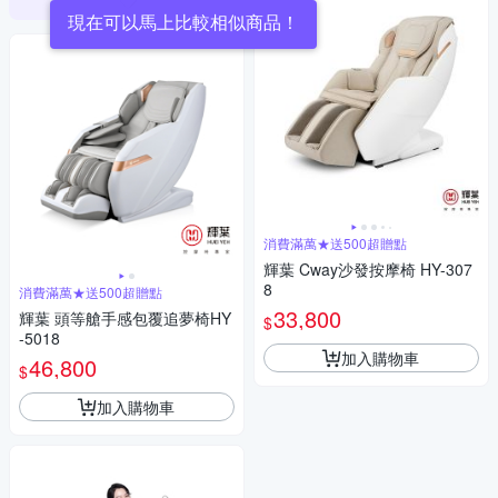
現在可以馬上比較相似商品！
消費滿萬★送500超贈點
輝葉 Cway沙發按摩椅 HY-307
8
消費滿萬★送500超贈點
33,800
輝葉 頭等艙手感包覆追夢椅HY
$
-5018
加入購物車
46,800
$
加入購物車