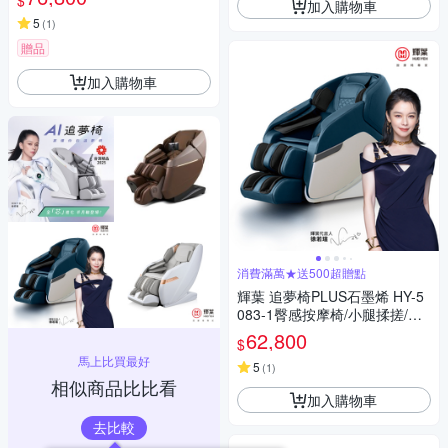
$
加入購物車
5
(
1
)
贈品
加入購物車
消費滿萬★送500超贈點
輝葉 追夢椅PLUS石墨烯 HY-5
083-1臀感按摩椅/小腿揉搓/零
重力/溫熱
62,800
$
馬上比買最好
5
(
1
)
相似商品比比看
加入購物車
去比較