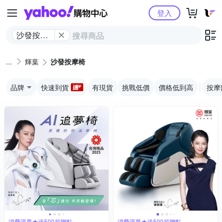
Yahoo購物中心
登入
沙發按摩
椅
輝葉
沙發按摩椅
品牌
快速到貨
有現貨
挑戰低價
價格低到高
按摩
消費滿萬★送500超贈點
消費滿萬★送500超贈點