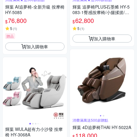
輝葉 AI追夢椅-全新升級 按摩椅
輝葉 追夢椅PLUS石墨烯 HY-5
HY-5085
083-1臀感按摩椅/小腿揉搓/零
重力/溫熱
76,800
62,800
$
$
5
5
(
1
)
(
1
)
贈品
加入購物車
加入購物車
消費滿萬送500超贈點
輝葉 4D追夢椅THAI HY-5022A
輝葉 WULA超有力小沙發 按摩
118,000
椅 HY-3068A
$