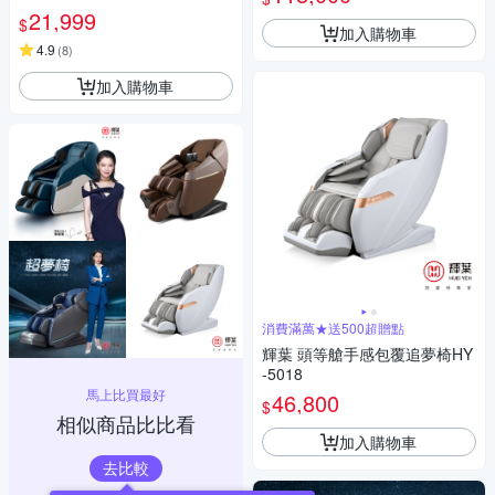
21,999
$
加入購物車
4.9
(
8
)
加入購物車
消費滿萬★送500超贈點
輝葉 頭等艙手感包覆追夢椅HY
-5018
馬上比買最好
46,800
$
相似商品比比看
加入購物車
去比較