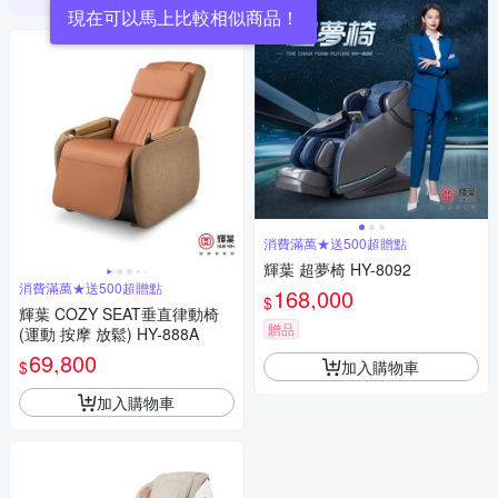
現在可以馬上比較相似商品！
消費滿萬★送500超贈點
輝葉 超夢椅 HY-8092
消費滿萬★送500超贈點
168,000
$
輝葉 COZY SEAT垂直律動椅
贈品
(運動 按摩 放鬆) HY-888A
69,800
加入購物車
$
加入購物車