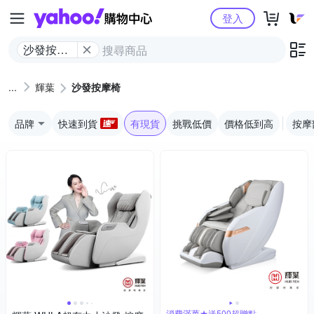
Yahoo購物中心
登入
沙發按摩
椅
輝葉
沙發按摩椅
品牌
快速到貨
有現貨
挑戰低價
價格低到高
按摩
消費滿萬★送500超贈點