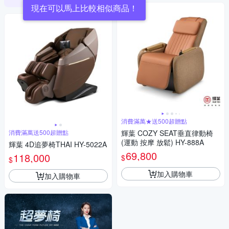
現在可以馬上比較相似商品！
消費滿萬★送500超贈點
消費滿萬送500超贈點
輝葉 COZY SEAT垂直律動椅
(運動 按摩 放鬆) HY-888A
輝葉 4D追夢椅THAI HY-5022A
69,800
118,000
$
$
加入購物車
加入購物車