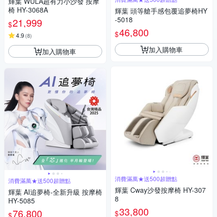
輝葉 WULA超有力小沙發 按摩
椅 HY-3068A
輝葉 頭等艙手感包覆追夢椅HY
-5018
21,999
$
46,800
$
4.9
(
8
)
加入購物車
加入購物車
消費滿萬★送500超贈點
消費滿萬★送500超贈點
輝葉 Cway沙發按摩椅 HY-307
輝葉 AI追夢椅-全新升級 按摩椅
8
HY-5085
33,800
76,800
$
$