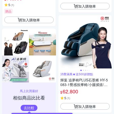
5
(
1
)
加入購物車
贈品
加入購物車
消費滿萬★送500超贈點
輝葉 追夢椅PLUS石墨烯 HY-5
083-1臀感按摩椅/小腿揉搓/零
重力/溫熱
62,800
馬上比買最好
$
相似商品比比看
5
(
1
)
加入購物車
去比較