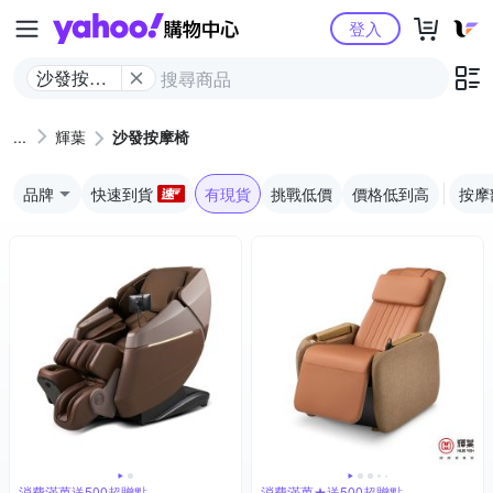
Yahoo購物中心
登入
沙發按摩
椅
輝葉
沙發按摩椅
品牌
快速到貨
有現貨
挑戰低價
價格低到高
按摩
消費滿萬送500超贈點
消費滿萬★送500超贈點