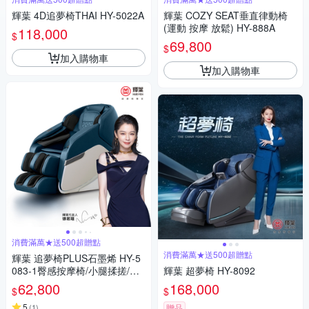
輝葉 4D追夢椅THAI HY-5022A
輝葉 COZY SEAT垂直律動椅
(運動 按摩 放鬆) HY-888A
118,000
$
69,800
$
加入購物車
加入購物車
消費滿萬★送500超贈點
消費滿萬★送500超贈點
輝葉 追夢椅PLUS石墨烯 HY-5
083-1臀感按摩椅/小腿揉搓/零
輝葉 超夢椅 HY-8092
重力/溫熱
62,800
168,000
$
$
5
(
1
)
贈品