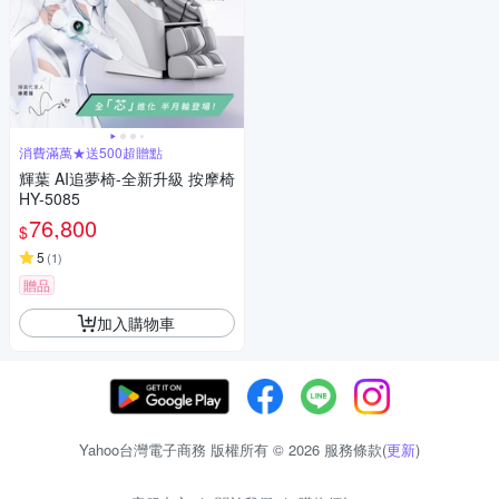
消費滿萬★送500超贈點
輝葉 AI追夢椅-全新升級 按摩椅
HY-5085
76,800
$
5
(
1
)
贈品
加入購物車
Yahoo台灣電子商務 版權所有 © 2026 服務條款(
更新
)