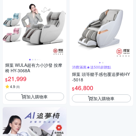
輝葉 WULA超有力小沙發 按摩
消費滿萬★送500超贈點
椅 HY-3068A
輝葉 頭等艙手感包覆追夢椅HY
21,999
$
-5018
46,800
4.9
(
8
)
$
加入購物車
加入購物車