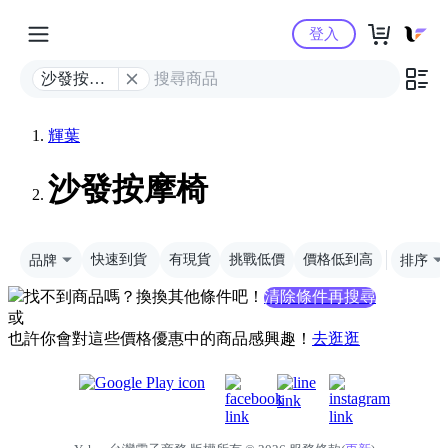
Yahoo購物中心
登入
沙發按摩
椅
輝葉
沙發按摩椅
品牌
快速到貨
有現貨
挑戰低價
價格低到高
排序
找不到商品嗎？換換其他條件吧！
清除條件再搜尋
或
也許你會對這些價格優惠中的商品感興趣！
去逛逛