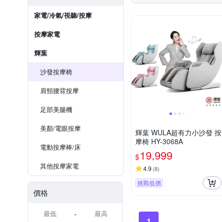
家電/冷氣/視聽/按摩
按摩家電
輝葉
沙發按摩椅
肩頸腰背按摩
足部美腿機
美顏/電眼按摩
輝葉 WULA超有力小沙發 按
摩椅 HY-3068A
電動按摩棒/床
19,999
$
其他按摩家電
4.9
(
8
)
挑戰低價
價格
-
1